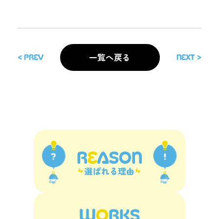
一覧へ戻る
< Prev
Next >
R
E
ASON
選ばれる理由
W
O
RKS