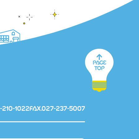
PAGE
TOP
-210-1022
FAX.027-237-5007