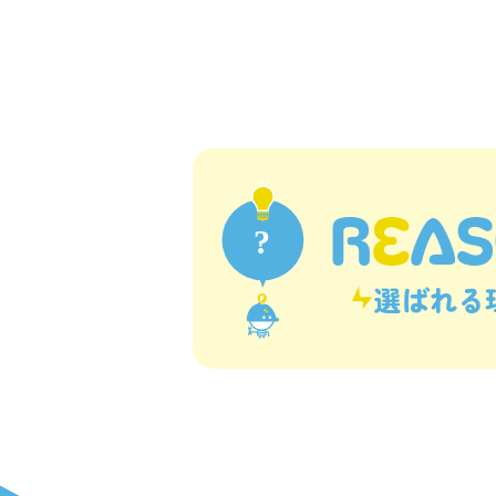
R
E
A
選ばれる