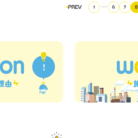
投
…
PREV
1
6
7
8
稿
の
ペ
ー
ジ
送
り
SON
W
理由