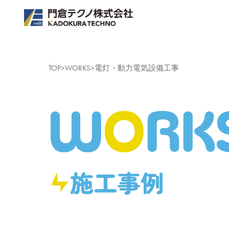
TOP
>
WORKS
>
電灯・動力電気設備工事
W
O
RK
施工事例